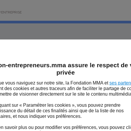
'ENTREPRISE
OIT
EMPLOI
ETUDE
EVÉNEMENT
on-entrepreneurs.mma assure le respect de v
FINANCE
GESTION
MANAGEMENT
PORTRAIT
RSE
privée
RRITOIRE
TRANSMISSION
VEILLE
e vous naviguez sur notre site, la Fondation MMA et
ses parten
 LA FONDATION MMA
ent des cookies et autres traceurs afin de faciliter le partage de 
mettre de visionner directement sur le site le contenu multimédia
S DE LA FONDATION MMA
 M.
quant sur « Paramétrer les cookies », vous pouvez prendre
AZAM P.
BAUDIN M.
BERNARD T.
BLOCH A.
BOIVIN 
ssance du détail de ces finalités ainsi que de la liste de nos
APUIS C.
CHÉTELAT G.
COURTECUISSE T.
DEBETS M.
DEMO
aires, et nous indiquer vos préférences.
.
DUCHANGE B.
DURAND BOUTERA M.
ELBAZ M.
GARANG
n savoir plus ou pour modifier vos préférences, vous pouvez cl
 S.
HUSSON T.
JOUBIN M.
JUENET N.
KALIMAN P.
LEMOIN