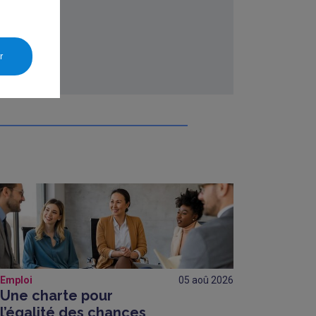
.
TA B.
r
Emploi
05 aoû
2026
Une charte pour
l’égalité des chances