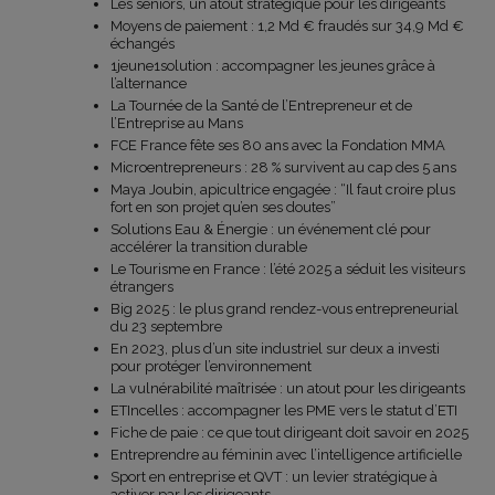
Les seniors, un atout stratégique pour les dirigeants
Moyens de paiement : 1,2 Md € fraudés sur 34,9 Md €
échangés
1jeune1solution : accompagner les jeunes grâce à
l’alternance
La Tournée de la Santé de l’Entrepreneur et de
l’Entreprise au Mans
FCE France fête ses 80 ans avec la Fondation MMA
Microentrepreneurs : 28 % survivent au cap des 5 ans
Maya Joubin, apicultrice engagée : “Il faut croire plus
fort en son projet qu’en ses doutes”
Solutions Eau & Énergie : un événement clé pour
accélérer la transition durable
Le Tourisme en France : l’été 2025 a séduit les visiteurs
étrangers
Big 2025 : le plus grand rendez-vous entrepreneurial
du 23 septembre
En 2023, plus d’un site industriel sur deux a investi
pour protéger l’environnement
La vulnérabilité maîtrisée : un atout pour les dirigeants
ETIncelles : accompagner les PME vers le statut d’ETI
Fiche de paie : ce que tout dirigeant doit savoir en 2025
Entreprendre au féminin avec l’intelligence artificielle
Sport en entreprise et QVT : un levier stratégique à
activer par les dirigeants