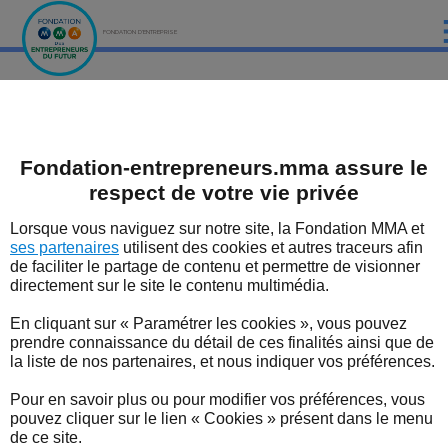
FONDATION D'ENTREPRISE
ACCUEIL
Fondation MMA des Entrepreneurs du futur
Colonne 2
Plan du site
PRÉSENTATION
Fondation-entrepreneurs.mma assure le
LES ÉTUDES DE LA FONDATION MMA
Plan du site
respect de votre vie privée
LES ÉVÈNEMENTS DE LA FONDATION MMA
Présentation
Lorsque vous naviguez sur notre site, la Fondation MMA et
La Fondation MMA des Entrepreneurs du futur
ses partenaires
utilisent des cookies et autres traceurs afin
LES EXPERTS
Le mot du Président
de faciliter le partage de contenu et permettre de visionner
Le mot de la Déléguée Générale
directement sur le site le contenu multimédia.
LES DISPOSITIFS SOUTENUS PAR LA FONDATION
Les études de la Fondation MMA
Toutes nos études
En cliquant sur « Paramétrer les cookies », vous pouvez
LES BONNES NOUVELLES DU TERRITOIRE
L'étude sur la santé du dirigeant d'entreprise
prendre connaissance du détail de ces finalités ainsi que de
Santé du dirigeant d'entreprise 2026
la liste de nos partenaires, et nous indiquer vos préférences.
L'ENTREPRENEUR EN FORME
Santé du dirigeant d'entreprise 2025
Pour en savoir plus ou pour modifier vos préférences, vous
Santé du dirigeant d'entreprise 2024
pouvez cliquer sur le lien « Cookies » présent dans le menu
Santé du dirigeant d'entreprise 2023
L'ACTUALITÉ
de ce site.
Santé du dirigeant d'entreprise 2022