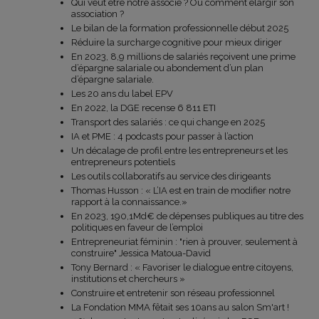
Qui veut être notre associé ? Ou comment élargir son
association ?
Le bilan de la formation professionnelle début 2025
Réduire la surcharge cognitive pour mieux diriger
En 2023, 8,9 millions de salariés reçoivent une prime
d’épargne salariale ou abondement d’un plan
d’épargne salariale.
Les 20 ans du label EPV
En 2022, la DGE recense 6 811 ETI
Transport des salariés : ce qui change en 2025
IA et PME : 4 podcasts pour passer à l’action
Un décalage de profil entre les entrepreneurs et les
entrepreneurs potentiels
Les outils collaboratifs au service des dirigeants
Thomas Husson : « L’IA est en train de modifier notre
rapport à la connaissance.»
En 2023, 190,1Md€ de dépenses publiques au titre des
politiques en faveur de l’emploi
Entrepreneuriat féminin : "rien à prouver, seulement à
construire" Jessica Matoua-David
Tony Bernard : « Favoriser le dialogue entre citoyens,
institutions et chercheurs »
Construire et entretenir son réseau professionnel
La Fondation MMA fêtait ses 10ans au salon Sm'art !