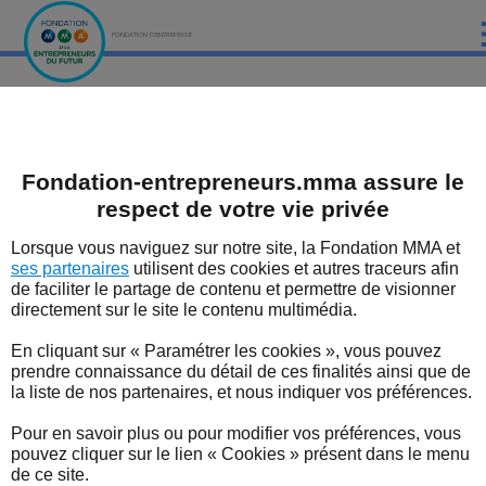
FONDATION D'ENTREPRISE
ACCUEIL
Fondation MMA des Entrepreneurs du futur
Les bonnes nouvelles du territoire
Le Grand Prix
Les primés
PRÉSENTATION
Primés 2014
Fondation-entrepreneurs.mma assure le
LES ÉTUDES DE LA FONDATION MMA
respect de votre vie privée
Grand Prix 2014
LES ÉVÈNEMENTS DE LA FONDATION MMA
Lorsque vous naviguez sur notre site, la Fondation MMA et
L'État moderne fut peu à peu mis au point, dès
ses partenaires
utilisent des cookies et autres traceurs afin
LES EXPERTS
l'époque des monarchies absolues, pour maîtriser la
de faciliter le partage de contenu et permettre de visionner
complication croissante de sociétés graduellement
directement sur le site le contenu multimédia.
LES DISPOSITIFS SOUTENUS PAR LA FONDATION
plus développées.
À l'heure où celles-ci sont devenues des sociétés
En cliquant sur « Paramétrer les cookies », vous pouvez
LES BONNES NOUVELLES DU TERRITOIRE
complexes, ses vertus, qui furent grandes en leur
prendre connaissance du détail de ces finalités ainsi que de
temps pour aider à cet essor, cessent d'opérer avec la
la liste de nos partenaires, et nous indiquer vos préférences.
même efficacité, et en viennent parfois à se
L'ENTREPRENEUR EN FORME
transformer en handicaps pénalisants : la France de
Pour en savoir plus ou pour modifier vos préférences, vous
2014 tend à en devenir un exemple inquiétant.
pouvez cliquer sur le lien « Cookies » présent dans le menu
L'ACTUALITÉ
de ce site.