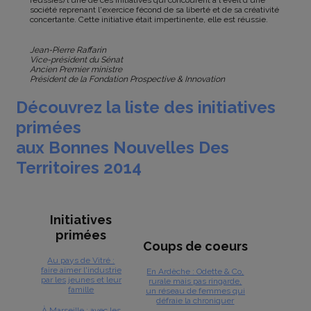
réussies) l'une de ces initiatives qui concourent à l'éveil d'une
société reprenant l'exercice fécond de sa liberté et de sa créativité
concertante. Cette initiative était impertinente, elle est réussie.
Jean-Pierre Raffarin
Vice-président du Sénat
Ancien Premier ministre
Président de la Fondation Prospective & Innovation
Découvrez la liste des initiatives
primées
aux Bonnes Nouvelles Des
Territoires 2014
Initiatives
primées
Coups de coeurs
Au pays de Vitré :
faire aimer l'industrie
En Ardèche : Odette & Co,
par les jeunes et leur
rurale mais pas ringarde,
famille
un réseau de femmes qui
défraie la chroniquer
À Marseille : avec les