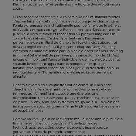
est aujourd'hui l'un des plus pénibles freins au progrès de
l'humanité, par son effet gélifiant sur la fluidité des évolutions en
cours.
Qu'on songe par contraste à la dynamique des mutations rapides :
c'est en faisant appel à l'honneur et au courage de chacun, sans
l'ombre d'une assise institutionnelle pour ce faire, que le général
de Gaulle emmena en 1940 la France presque effacée de la carte
jusqu'à la victoire totale et l'accession au premier rang dans le
concert des nations. C'est en éveillant dans l'espérance
personnelle de 1 milliard de Chinois le rêve chinois, aujourd'hui
devenu projet collectif, qu'il y a trente-cinq ans Deng Xiaoping
emmena la Chine dévastée par un siècle d'épreuves vers son rang
imminent (et éternel) de première puissance du monde. Et c'est
encore en mobilisant l'ardeur individuelle de milliers de croyants
soudain levés à leur appel dans le monde entier que les
fanatiques du djihad créent sous nos yeux un des défis les plus
redoutables que l'humanité mondialisée ait brusquement à
affronter.
Ces trois exemples si contrastés ont en commun d'avoir été
chercher dans l'engagement personnel des hommes et des
femmes qui forment la multitude une énergie, une
détermination, une espérance que les machineries des pouvoirs
en place – Vichy, Mao, nos systèmes d'aujourd'hui – s'avéraient
incapables de susciter, quand même le plus souvent elles ne les
désespéraient pas.
Comme on voit, il peut en résulter le meilleur comme le pire, mais
la vitalité est là, et non plus dans l'hypertrophie des
technostructures ou des pouvoirs devenus incapables de
gouverner à force de prétendre commander.