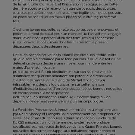
L'avenir s'écrira par la synergie entre la pluralité vivante des forces
de la multitude d'une part, et l'inspiration stratégique que cette
dernière acceptera de recevoir d'autre part depuis des sources
capables de se faire reconnaître comme légitimes – et les pouvoirs
en place ne sont plus les mieux placés pour être reçus comme
tels.
C'est une bonne nouvelle, car elle est porteuse de renouveau et
potentiellement de salut pour un monde que l'on voit mal engagé
dans l'avenir par la perpétuation des formules qui l'ont amené
jusqu'ici avec succès, mais dont les limites sont à présent
dépassées depuis des décennies.
De telles bonnes nouvelles la France est elle aussi fertile. Alors
qu'elle semble entraînée par le fond par l'abus qu'elle a fait d'une
délégation de son destin à une mise en commande entre les
mains d'une technocratie
publique, on voit fleurir obstinément sur son sol une vitalité
d'initiative par quoi elle maintient son potentiel de renouveau.
C'est tout le mérite, et le talent, de Michel Godet, d'avoir
inlassablement depuis toujours parié sur cette floraison
d'initiatives à la base, et d'en avoir popularisé les bonnes nouvelles
en contrepoison à la désespérance
induite par l'épuisement du fameux « modèle français » de
dépendance généralisée envers la puissance publique.
La Fondation Prospective & Innovation, créée il y a vingt-cinq ans
par René Monory et François Dalle précisément pour dépister elle
aussi les germes du renouveau dans un monde où la chute de
l'URSS annonçait la mort à terme des systèmes de pilotage
socialistes, est heureuse de trouver dans le Grand Prix des bonnes
nouvelles des territoires (appel aux initiatives impertinentes et