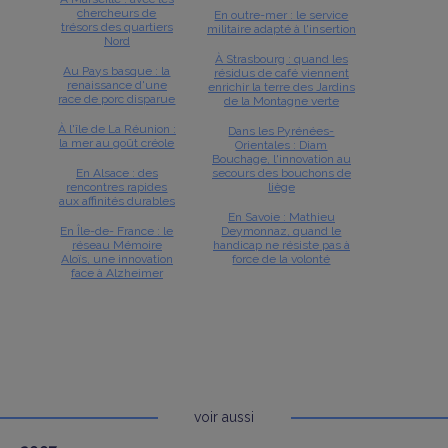
chercheurs de
En outre-mer : le service
trésors des quartiers
militaire adapté à l'insertion
Nord
À Strasbourg : quand les
Au Pays basque : la
résidus de café viennent
renaissance d'une
enrichir la terre des Jardins
race de porc disparue
de la Montagne verte
À l'île de La Réunion :
Dans les Pyrénées-
la mer au goût créole
Orientales : Diam
Bouchage, l'innovation au
En Alsace : des
secours des bouchons de
rencontres rapides
liège
aux affinités durables
En Savoie : Mathieu
En Île-de- France : le
Deymonnaz, quand le
réseau Mémoire
handicap ne résiste pas à
Aloïs, une innovation
force de la volonté
face à Alzheimer
voir aussi