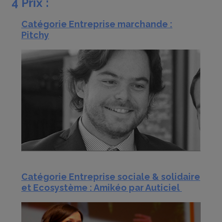
4 Prix :
Catégorie Entreprise marchande :
Pitchy
Catégorie Entreprise sociale & solidaire
et Ecosystème : Amikéo par Auticiel