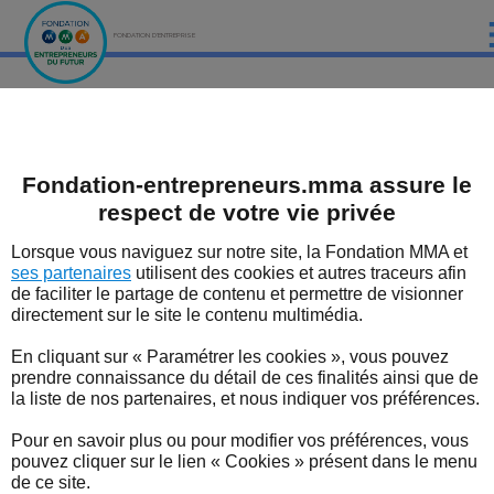
FONDATION D'ENTREPRISE
ACCUEIL
Fondation MMA des Entrepreneurs du futur
Les bonnes nouvelles du territoire
Le Grand Prix
Les primés
PRÉSENTATION
Primés 2016
Fondation-entrepreneurs.mma assure le
LES ÉTUDES DE LA FONDATION MMA
respect de votre vie privée
Grand Prix 2016 - Découvrez
LES ÉVÈNEMENTS DE LA FONDATION MMA
Lorsque vous naviguez sur notre site, la Fondation MMA et
la liste des primés
ses partenaires
utilisent des cookies et autres traceurs afin
LES EXPERTS
de faciliter le partage de contenu et permettre de visionner
La Fondation MMA des Entrepreneurs du Futur
directement sur le site le contenu multimédia.
encourage les initiatives des entrepreneurs partout en
LES DISPOSITIFS SOUTENUS PAR LA FONDATION
France en décernant le Grand Prix des Bonnes
En cliquant sur « Paramétrer les cookies », vous pouvez
Nouvelles des Territoires. La remise des Prix a eu lieu le
LES BONNES NOUVELLES DU TERRITOIRE
prendre connaissance du détail de ces finalités ainsi que de
8 juin, en présence des partenaires, acteurs
la liste de nos partenaires, et nous indiquer vos préférences.
économiques et sociaux de premier plan et a permis
L'ENTREPRENEUR EN FORME
de distinguer des initiatives impertinentes et réussies
Pour en savoir plus ou pour modifier vos préférences, vous
autour d'innovations économiques, technologiques et
pouvez cliquer sur le lien « Cookies » présent dans le menu
L'ACTUALITÉ
sociales.
de ce site.