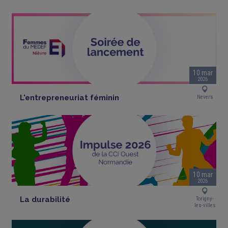
10 mar
2026
L'entrepreneuriat féminin
Nevers
10 mar
2026
La durabilité
Torigny-
les-villes