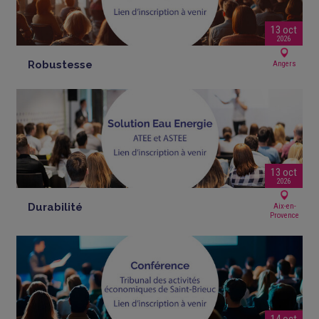
13 oct
2026
Robustesse
Angers
13 oct
2026
Durabilité
Aix-en-
Provence
14 oct