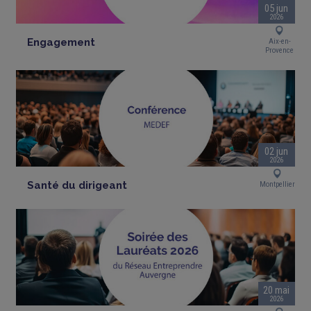
05 jun
2026
Engagement
Aix-en-
Provence
02 jun
2026
Santé du dirigeant
Montpellier
20 mai
2026