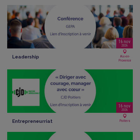
16 nov
2026
Leadership
Aix-en-
Provence
16 nov
2026
Entrepreneurriat
Poitiers