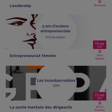
Leadership
Besancon
18 sep
2026
Entrepreneuriat féminin
Saint-
Raphaël
23 sep
2026
La santé mentale des dirigeants
Aix-en-
Provence