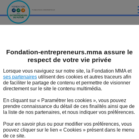
FONDATION D'ENTREPRISE
ACCUEIL
Fondation MMA des Entrepreneurs du futur
Les évènements de la Fondation MMA
PRÉSENTATION
Fondation-entrepreneurs.mma assure le
LES ÉTUDES DE LA FONDATION MMA
Les évènements de la
respect de votre vie privée
LES ÉVÈNEMENTS DE LA FONDATION MMA
Fondation MMA
Lorsque vous naviguez sur notre site, la Fondation MMA et
ses partenaires
utilisent des cookies et autres traceurs afin
La Fondation d’entreprise MMA des Entrepreneurs du
LES EXPERTS
de faciliter le partage de contenu et permettre de visionner
Futur organise avec les réseaux entrepreneuriaux
directement sur le site le contenu multimédia.
nationaux ou locaux de nombreux évènements sur
LES DISPOSITIFS SOUTENUS PAR LA FONDATION
tout le territoire français : conférences, ateliers,
En cliquant sur « Paramétrer les cookies », vous pouvez
networking ou tables rondes.
LES BONNES NOUVELLES DU TERRITOIRE
prendre connaissance du détail de ces finalités ainsi que de
la liste de nos partenaires, et nous indiquer vos préférences.
L'ENTREPRENEUR EN FORME
Pour en savoir plus ou pour modifier vos préférences, vous
pouvez cliquer sur le lien « Cookies » présent dans le menu
L'ACTUALITÉ
de ce site.