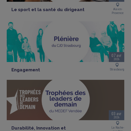
Le sport et la santé du dirigeant
Aix-en-
Provence
07 avr
2026
Engagement
Strasbourg
03 avr
2026
Durabilité, Innovation et
La Roche-