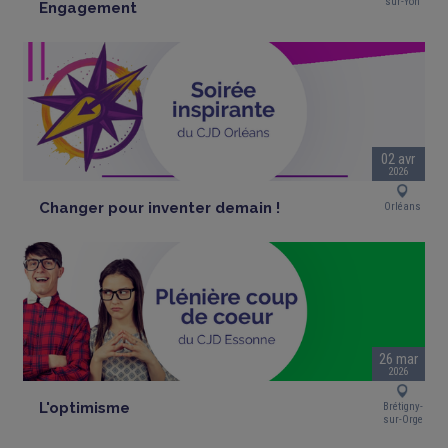
sur-Yon
Engagement
02 avr
2026
Changer pour inventer demain !
Orléans
26 mar
2026
L'optimisme
Brétigny-
sur-Orge