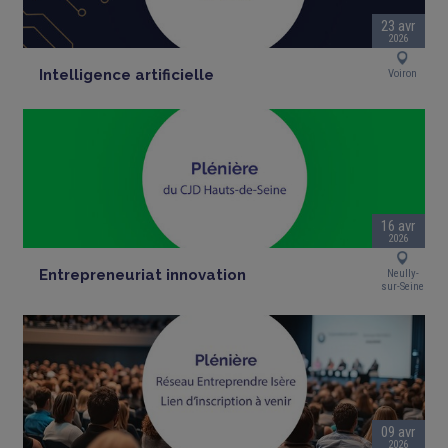
23 avr
2026
Intelligence artificielle
Voiron
16 avr
2026
Entrepreneuriat innovation
Neully-
sur-Seine
09 avr
2026