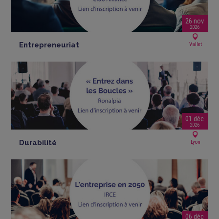
26 nov
2026
Entrepreneuriat
Vallet
01 déc
2026
Durabilité
Lyon
06 déc