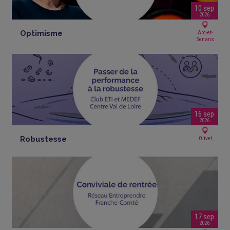
10 sep
2026
Optimisme
Arc-et-
Senans
16 sep
2026
Robustesse
Olivet
17 sep
2026