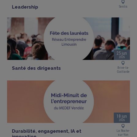
Leadership
Senlis
25 jun
2026
Santé des dirigeants
Brive-la-
Gaillarde
18 jun
2026
Durabilité, engagement, IA et
La Roche-
sur-Yon
innovation