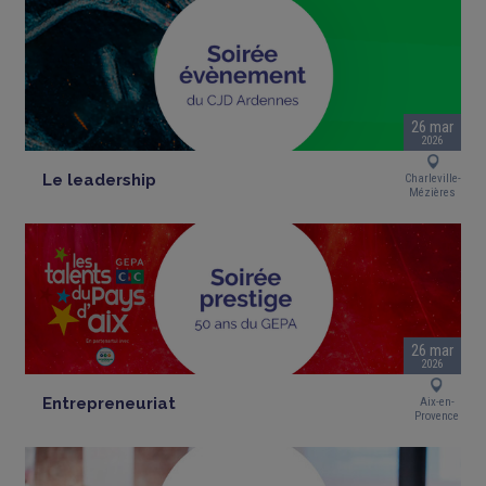
26 mar
2026
Le leadership
Charleville-
Mézières
26 mar
2026
Entrepreneuriat
Aix-en-
Provence