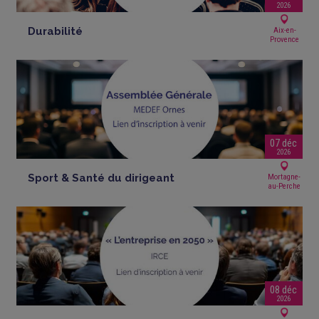
2026
Durabilité
Aix-en-
Provence
07 déc
2026
Sport & Santé du dirigeant
Mortagne-
au-Perche
08 déc
2026