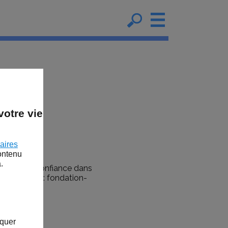
otre vie
aires
contenu
.
04 pour la Confiance dans
eurs du site : fondation-
iquer