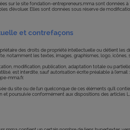
es sur le site fondation-entrepreneurs.mma sont données à tit
bles d’évoluer. Elles sont données sous réserve de modificat
ctuelle et contrefaçons
priétaire des droits de propriété intellectuelle ou détient les d
ite, notamment les textes, images, graphismes, logo, icônes, s
ation, modification, publication, adaptation totale ou partiell
ilisé, est interdite, sauf autorisation écrite préalable à l’ema
upe-mma.fr.
isée du site ou de l’un quelconque de ces éléments qu’il con
on et poursuivie conformément aux dispositions des articles 
rs.mma contient un certain nombre de liens hypertextes vers d