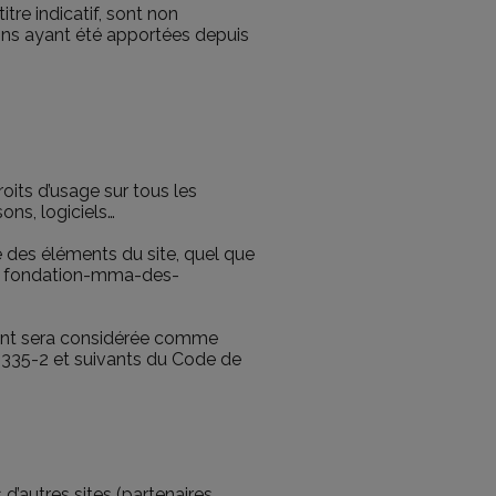
re indicatif, sont non
ions ayant été apportées depuis
roits d’usage sur tous les
ons, logiciels…
e des éléments du site, quel que
il : fondation-mma-des-
tient sera considérée comme
L.335-2 et suivants du Code de
’autres sites (partenaires,