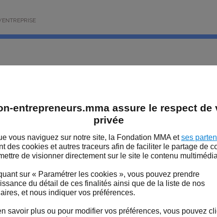
'ENTREPRISE
nne 2
Mentions légales
gales
on-entrepreneurs.mma assure le respect de v
privée
te
e vous naviguez sur notre site, la Fondation MMA et
ses parten
 LA FONDATION MMA
ent des cookies et autres traceurs afin de faciliter le partage de 
mettre de visionner directement sur le site le contenu multimédia
 des articles 6-III et 19 de la Loi n° 2004-575 du 21 juin 20
.E.N., nous portons à la connaissance des utilisateurs et visit
S DE LA FONDATION MMA
quant sur « Paramétrer les cookies », vous pouvez prendre
ations suivantes :
ssance du détail de ces finalités ainsi que de la liste de nos
aires, et nous indiquer vos préférences.
n savoir plus ou pour modifier vos préférences, vous pouvez cl
tion