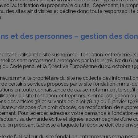
ec l’autorisation du propriétaire du site . Cependant, le propri
tenu des sites ainsi visités et décline donc toute responsabilité
s.
iens et des personnes – gestion des do
onnectant, utilisant le site susnommé : fondation-entrepreneu
nelles sont notamment protégées par la loi n° 78-87 du 6 jan
-13 du Code pénal et la Directive Européenne du 24 octobre 19
eneurs.mma, le propriétaire du site ne collecte des information
oin de certains services proposés par le site fondation-mma-
ormations en toute connaissance de cause, notamment lorsqu’il
l’utilisateur du site fondation-entrepreneurs.mma l’obligation o
des articles 38 et suivants de la loi 78-17 du 6 janvier 1978 
utilisateur dispose d’un droit d’accès, de rectification, de suppr
ernant. Pour l’exercer, adressez votre demande à fondation-
ectuant sa demande écrite et signée, accompagnée d’une copi
ièce, en précisant l’adresse à laquelle la réponse doit être envo
 de l’utilisateur du site fondation-entrepreneurs.mma n’est publ