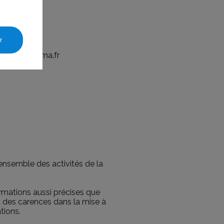
mma.fr
r
ur@groupe-mma.fr
ensemble des activités de la
ormations aussi précises que
et des carences dans la mise à
ations.