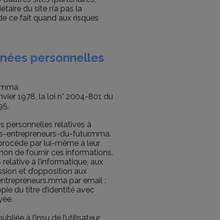
étaire du site n’a pas la
 de ce fait quand aux risques
nnées personnelles
rs.mma
vier 1978, la loi n° 2004-801 du
95.
s personnelles relatives à
des-entrepreneurs-du-futur.mma.
 procède par lui-même à leur
u non de fournir ces informations.
relative à l’informatique, aux
ession et d’opposition aux
entrepreneurs.mma par email :
e du titre d’identité avec
yée.
iée à l’insu de l’utilisateur,