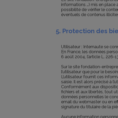
informations …) mis en place av
possibilité de vérifier le con
éventuels de contenus illicite
5. Protection des b
Utilisateur : Internaute se c
En France, les données person
6 août 2004, l’article L. 226
Sur le site fondation-entrepr
l’utilisateur que pour le bes
L’utilisateur fournit ces inf
saisie. Il est alors précisé à 
Conformément aux dispositions 
fichiers et aux libertés, tout 
données personnelles le conc
email du webmaster ou en eff
signature du titulaire de la p
Aucune information personnelle