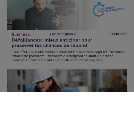
Business
de Saintignon C.
24 jun
2026
Défaillances : mieux anticiper pour
préserver les chances de rebond
Les difficultés d’entreprise rappellent l’importance d’agir tôt. Trésorerie,
retards de paiement, isolement du dirigeant : autant d’alertes à
prendre en compte avant que la situation ne se dégrade.
Business
18 jun
2026
Quand les femmes entreprennent dans
des secteurs masculins
En France, 1 entreprise sur 3 est aujourd'hui créée par une femme.