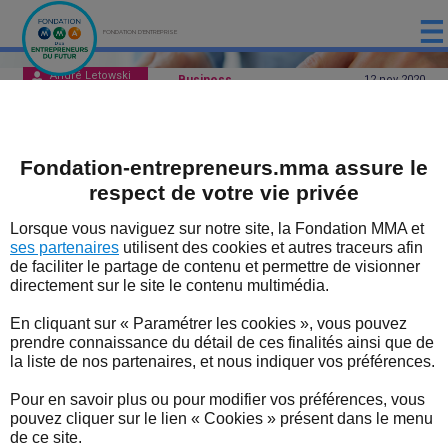
FONDATION D'ENTREPRISE
André Letowski
Business
12 nov
2020
ACCUEIL
PRÉSENTATION
La médiation de la Fevad au
Fondation-entrepreneurs.mma assure le
LES ÉTUDES DE LA FONDATION MMA
sein de l’E-commerce est une
respect de votre vie privée
réussite
LES ÉVÈNEMENTS DE LA FONDATION MMA
Lorsque vous naviguez sur notre site, la Fondation MMA et
ses partenaires
utilisent des cookies et autres traceurs afin
Une médiation largement réussi pour les
LES EXPERTS
de faciliter le partage de contenu et permettre de visionner
clients des adhérents Févad à cette
directement sur le site le contenu multimédia.
médiation.
LES DISPOSITIFS SOUTENUS PAR LA FONDATION
En cliquant sur « Paramétrer les cookies », vous pouvez
LES BONNES NOUVELLES DU TERRITOIRE
prendre connaissance du détail de ces finalités ainsi que de
la liste de nos partenaires, et nous indiquer vos préférences.
⇒ Quelques données sur les transactions
L'ENTREPRENEUR EN FORME
en ligne
Pour en savoir plus ou pour modifier vos préférences, vous
pouvez cliquer sur le lien « Cookies » présent dans le menu
L'ACTUALITÉ
Selon les chiffres publiés par la Fevad,
la
de ce site.