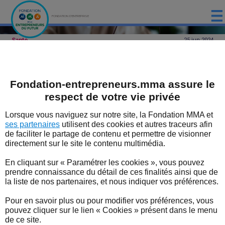
FONDATION D'ENTREPRISE
Santé
25 jun
2024
ACCUEIL
PRÉSENTATION
Les dirigeants d’entreprise
Fondation-entrepreneurs.mma assure le
LES ÉTUDES DE LA FONDATION MMA
face à la maladie longue
respect de votre vie privée
LES ÉVÈNEMENTS DE LA FONDATION MMA
Selon le baromètre de la Fondation MMA
Lorsque vous naviguez sur notre site, la Fondation MMA et
des Entrepreneurs du Futur et de
ses partenaires
utilisent des cookies et autres traceurs afin
LES EXPERTS
Bpifrance Le Lab, 87 % des dirigeants de
de faciliter le partage de contenu et permettre de visionner
directement sur le site le contenu multimédia.
TPE/PME et ETI ont choisi de parler de
LES DISPOSITIFS SOUTENUS PAR LA FONDATION
leurs problèmes de santé au travail.
En cliquant sur « Paramétrer les cookies », vous pouvez
LES BONNES NOUVELLES DU TERRITOIRE
prendre connaissance du détail de ces finalités ainsi que de
La
10e édition de notre baromètre « Forme et état
la liste de nos partenaires, et nous indiquer vos préférences.
d’esprit des dirigeants de TPE, PME et ETI »
*,
L'ENTREPRENEUR EN FORME
réalisée en collaboration avec Bpifrance Le Lab, a
Pour en savoir plus ou pour modifier vos préférences, vous
interrogé les dirigeants sur leur rapport à la maladie
pouvez cliquer sur le lien « Cookies » présent dans le menu
L'ACTUALITÉ
longue.
de ce site.