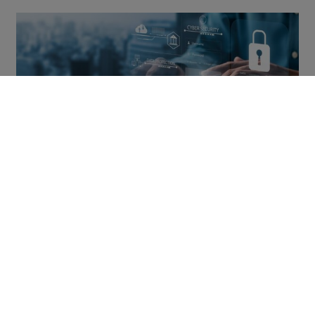
Gestion
27 jul
2026
Cybersécurité : un kit pratique pour les
dirigeants de TPE-PME
Cybermalveillance.gouv.fr lance la MalletteCyber Pro, un kit
pédagogique gratuit pour sensibiliser les équipes de TPE-PME aux
bonnes pratiques de cybersécurité.
Gestion
10 jul
2026