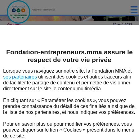
FONDATION D'ENTREPRISE
Gestion
30 aoû
2022
ACCUEIL
PRÉSENTATION
Incendies : des aides pour les
Fondation-entrepreneurs.mma assure le
LES ÉTUDES DE LA FONDATION MMA
professionnels sinistrés
respect de votre vie privée
LES ÉVÈNEMENTS DE LA FONDATION MMA
Des mesures d’urgence pour
Lorsque vous naviguez sur notre site, la Fondation MMA et
accompagner les entreprises et
ses partenaires
utilisent des cookies et autres traceurs afin
LES EXPERTS
entrepreneurs touchés par les feux de
de faciliter le partage de contenu et permettre de visionner
directement sur le site le contenu multimédia.
forêt de cet été viennent d’être mises en
LES DISPOSITIFS SOUTENUS PAR LA FONDATION
place par l’Urssaf et la DGFiP.
En cliquant sur « Paramétrer les cookies », vous pouvez
LES BONNES NOUVELLES DU TERRITOIRE
prendre connaissance du détail de ces finalités ainsi que de
Afin d’aider les professionnels dont l’activité a été
la liste de nos partenaires, et nous indiquer vos préférences.
affectée par les incendies, le Gouvernement vient
L'ENTREPRENEUR EN FORME
de lancer une série de mesures d’urgence par
Pour en savoir plus ou pour modifier vos préférences, vous
l’intermédiaire de l’Urssaf et de la direction générale
pouvez cliquer sur le lien « Cookies » présent dans le menu
L'ACTUALITÉ
des Finances publiques (DGFiP).
de ce site.