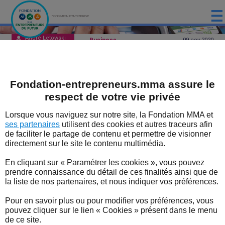
FONDATION D'ENTREPRISE
André Letowski
Business
09 nov
2020
ACCUEIL
PRÉSENTATION
La reprise est à la traine en
Fondation-entrepreneurs.mma assure le
LES ÉTUDES DE LA FONDATION MMA
septembre
respect de votre vie privée
LES ÉVÈNEMENTS DE LA FONDATION MMA
Le télétravail demeure modeste et les
Lorsque vous naviguez sur notre site, la Fondation MMA et
embauches plus que freinées quoique les
ses partenaires
utilisent des cookies et autres traceurs afin
LES EXPERTS
chefs d'entreprises soient attentifs aux
de faciliter le partage de contenu et permettre de visionner
directement sur le site le contenu multimédia.
mesures relatives à l'emploi des jeunes.
LES DISPOSITIFS SOUTENUS PAR LA FONDATION
En cliquant sur « Paramétrer les cookies », vous pouvez
LES BONNES NOUVELLES DU TERRITOIRE
prendre connaissance du détail de ces finalités ainsi que de
⇒ En septembre, la reprise peine à
la liste de nos partenaires, et nous indiquer vos préférences.
s'installer.
L'ENTREPRENEUR EN FORME
Pour en savoir plus ou pour modifier vos préférences, vous
pouvez cliquer sur le lien « Cookies » présent dans le menu
30% des salariés travaillent toujours dans une
L'ACTUALITÉ
de ce site.
entreprise dont l'activité a diminué
(après 32%