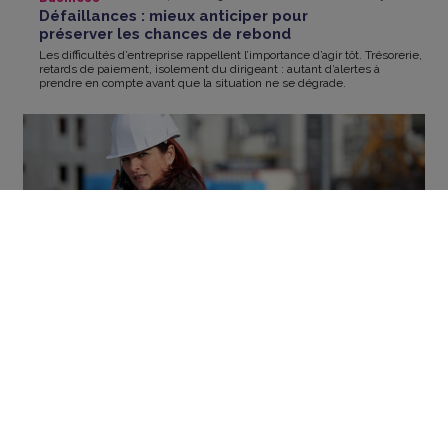
Défaillances : mieux anticiper pour
préserver les chances de rebond
Les difficultés d’entreprise rappellent l’importance d’agir tôt. Trésorerie,
retards de paiement, isolement du dirigeant : autant d’alertes à
prendre en compte avant que la situation ne se dégrade.
Business
18 jun
2026
Quand les femmes entreprennent dans
des secteurs masculins
En France, 1 entreprise sur 3 est aujourd'hui créée par une femme.
BTP, tech, industrie ou finance, elles investissent des secteurs
historiquement masculins et y font bouger les lignes.