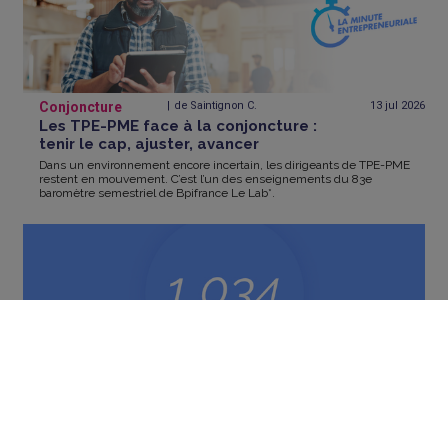
Conjoncture
de Saintignon C.
13 jul
2026
Les TPE-PME face à la conjoncture :
tenir le cap, ajuster, avancer
Dans un environnement encore incertain, les dirigeants de TPE-PME
restent en mouvement. C’est l’un des enseignements du 83e
baromètre semestriel de Bpifrance Le Lab*.
Conjoncture
Letowski A.
28 avr
2026
En 2025, 1034 dossiers ont été éligibles
à la médiation du crédit
La médiation du crédit publie son bilan annuel. Après un pic historique