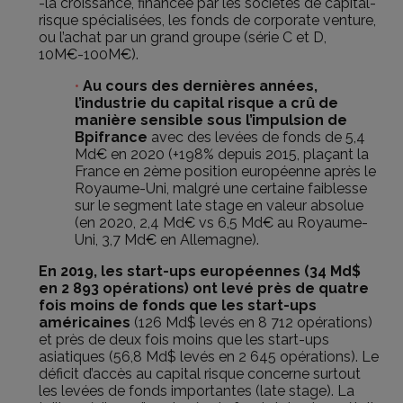
-la croissance, financée par les sociétés de capital-
risque spécialisées, les fonds de corporate venture,
ou l’achat par un grand groupe (série C et D,
10M€-100M€).
Au cours des dernières années,
l’industrie du capital risque a crû de
manière sensible sous l’impulsion de
Bpifrance
avec des levées de fonds de 5,4
Md€ en 2020 (+198% depuis 2015, plaçant la
France en 2ème position européenne après le
Royaume-Uni, malgré une certaine faiblesse
sur le segment late stage en valeur absolue
(en 2020, 2,4 Md€ vs 6,5 Md€ au Royaume-
Uni, 3,7 Md€ en Allemagne).
En 2019, les start-ups européennes (34 Md$
en 2 893 opérations) ont levé près de quatre
fois moins de fonds que les start-ups
américaines
(126 Md$ levés en 8 712 opérations)
et près de deux fois moins que les start-ups
asiatiques (56,8 Md$ levés en 2 645 opérations). Le
déficit d’accès au capital risque concerne surtout
les levées de fonds importantes (late stage). La