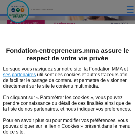
FONDATION D'ENTREPRISE
André Letowski
Conjoncture
18 mar
2021
ACCUEIL
PRÉSENTATION
Les start-ups seraient 10% des
Fondation-entrepreneurs.mma assure le
LES ÉTUDES DE LA FONDATION MMA
entreprises de plus de 10
respect de votre vie privée
salariés.
LES ÉVÈNEMENTS DE LA FONDATION MMA
Lorsque vous naviguez sur notre site, la Fondation MMA et
ses partenaires
utilisent des cookies et autres traceurs afin
Ces entreprises à forte croissance
LES EXPERTS
de faciliter le partage de contenu et permettre de visionner
rencontrent des difficultés à être financées
directement sur le site le contenu multimédia.
du fait leur difficultés à être évaluées par
LES DISPOSITIFS SOUTENUS PAR LA FONDATION
En cliquant sur « Paramétrer les cookies », vous pouvez
les investisseurs.
LES BONNES NOUVELLES DU TERRITOIRE
prendre connaissance du détail de ces finalités ainsi que de
la liste de nos partenaires, et nous indiquer vos préférences.
Il s'agit de temps longs et incertains pour
L'ENTREPRENEUR EN FORME
déboucher sur l’industrialisation et la
Pour en savoir plus ou pour modifier vos préférences, vous
commercialisation.
pouvez cliquer sur le lien « Cookies » présent dans le menu
L'ACTUALITÉ
de ce site.