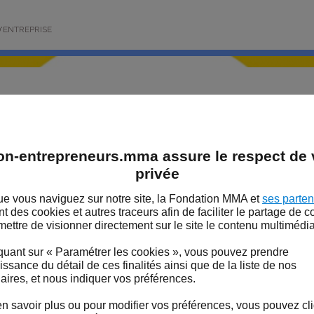
'ENTREPRISE
 guide pratique pour pe
on-entrepreneurs.mma assure le respect de v
E et ETI de créer leur m
privée
ployeur
e vous naviguez sur notre site, la Fondation MMA et
ses parten
 LA FONDATION MMA
ent des cookies et autres traceurs afin de faciliter le partage de 
rance Le Lab et Adevea ont publié fin jui
mettre de visionner directement sur le site le contenu multimédia
ider les PME et ETI à développer leur m
S DE LA FONDATION MMA
quant sur « Paramétrer les cookies », vous pouvez prendre
ssance du détail de ces finalités ainsi que de la liste de nos
aires, et nous indiquer vos préférences.
Banque Publique d’Investissement et la société de conseil, sp
si lancé le 2e volet de la collection « Passez à l’action » des
n savoir plus ou pour modifier vos préférences, vous pouvez cl
treprises de taille intermédiaire).