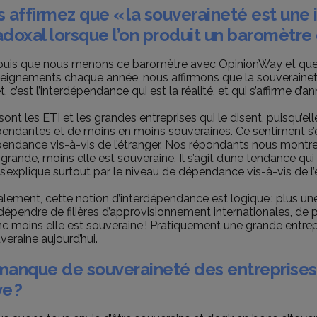
 affirmez que « la souveraineté est une il
doxal lorsque l’on produit un baromètre 
uis que nous menons ce baromètre avec OpinionWay et que 
eignements chaque année, nous affirmons que la souveraineté, 
et, c’est l’interdépendance qui est la réalité, et qui s’affirme d’
sont les ETI et les grandes entreprises qui le disent, puisqu’el
endantes et de moins en moins souveraines. Ce sentiment s’e
endance vis-à-vis de l’étranger. Nos répondants nous montre
 grande, moins elle est souveraine. Il s’agit d’une tendance q
 s’explique surtout par le niveau de dépendance vis-à-vis de l’
alement, cette notion d’interdépendance est logique : plus une
dépendre de filières d’approvisionnement internationales, de p
c moins elle est souveraine ! Pratiquement une grande entrep
veraine aujourd’hui.
manque de souveraineté des entreprises 
e ?