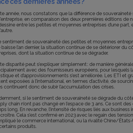
ce ces dernières années ?
te année, nous constatons que la différence de souveraineté s
l’entreprise, en comparaison des deux premières éditions de 
dessine entre les petites et moyennes entreprises d’une part, 
’autre.
le sentiment de souveraineté des petites et moyennes entrep
 baisse l’an dernier, la situation continue de se détériorer du
reprises, dont la situation continue de se dégrader.
te disparité peut s’expliquer simplement : de manière générale
ncipalement avec des fournisseurs européens, pour lesquels l
istique et d’approvisionnements s’est améliorée. Les ETI et gr
tent exposées à l’international, en termes d’activité, de sourcin
es continuent donc de subir l’accumulation des crises.
demment, si le sentiment de souveraineté se dégrade du côté
ply chain n’ont pas changé en l’espace de 3 ans. Ce sont des é
ps long. En revanche, l’intensité de risques liés aux business 
ccroître. Cela s’est confirmé en 2023 avec le regain des tensi
pliqué le commerce international, ou la rivalité Chine/États-Un
certains produits.