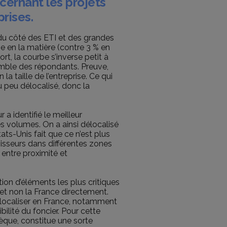
cernant les projets
rises.
u côté des ETI et des grandes
e en la matière (contre 3 % en
rt, la courbe s’inverse petit à
semble des répondants. Preuve,
 taille de l’entreprise. Ce qui
u peu délocalisé, donc la
a identifié le meilleur
les volumes. On a ainsi délocalisé
ats-Unis fait que ce n’est plus
nisseurs dans différentes zones
 entre proximité et
ation d’éléments les plus critiques
et non la France directement.
elocaliser en France, notamment
bilité du foncier. Pour cette
èque, constitue une sorte