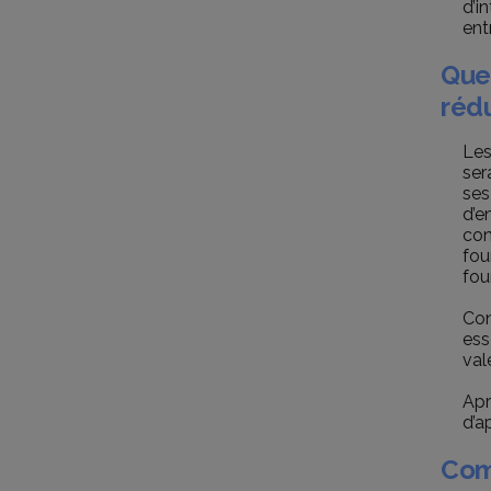
d’i
ent
Quel
réd
Les
ser
ses
d’e
con
fou
fou
Con
ess
val
Apr
d’a
Com