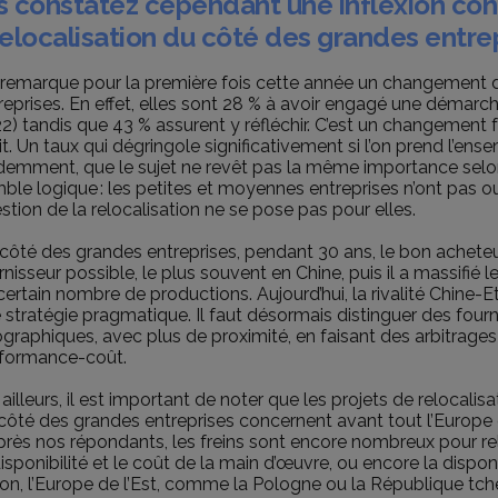
s constatez cependant une inflexion con
elocalisation du côté des grandes entrep
remarque pour la première fois cette année un changement d
reprises. En effet, elles sont 28 % à avoir engagé une démarch
2) tandis que 43 % assurent y réfléchir. C’est un changement fo
it. Un taux qui dégringole significativement si l’on prend l’en
demment, que le sujet ne revêt pas la même importance selon la
ble logique : les petites et moyennes entreprises n’ont pas o
stion de la relocalisation ne se pose pas pour elles.
côté des grandes entreprises, pendant 30 ans, le bon acheteur 
rnisseur possible, le plus souvent en Chine, puis il a massifié 
certain nombre de productions. Aujourd’hui, la rivalité Chine-Et
 stratégie pragmatique. Il faut désormais distinguer des four
graphiques, avec plus de proximité, en faisant des arbitrages
formance-coût.
 ailleurs, il est important de noter que les projets de relocalis
côté des grandes entreprises concernent avant tout l’Europe 
près nos répondants, les freins sont encore nombreux pour r
disponibilité et le coût de la main d’œuvre, ou encore la disponi
son, l’Europe de l’Est, comme la Pologne ou la République tch