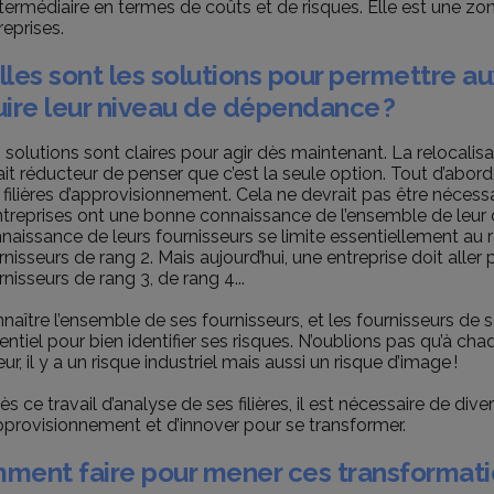
ntermédiaire en termes de coûts et de risques. Elle est une zo
reprises.
les sont les solutions pour permettre au
uire leur niveau de dépendance ?
 solutions sont claires pour agir dès maintenant. La relocalisati
ait réducteur de penser que c’est la seule option. Tout d’abord
 filières d’approvisionnement. Cela ne devrait pas être nécessa
ntreprises ont une bonne connaissance de l’ensemble de leur c
naissance de leurs fournisseurs se limite essentiellement au r
rnisseurs de rang 2. Mais aujourd’hui, une entreprise doit aller pl
rnisseurs de rang 3, de rang 4...
naître l’ensemble de ses fournisseurs, et les fournisseurs de 
entiel pour bien identifier ses risques. N’oublions pas qu’à ch
eur, il y a un risque industriel mais aussi un risque d’image !
ès ce travail d’analyse de ses filières, il est nécessaire de dive
pprovisionnement et d’innover pour se transformer.
ment faire pour mener ces transformatio