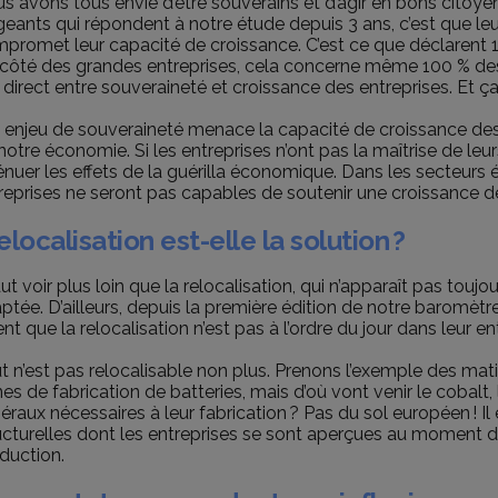
s avons tous envie d’être souverains et d’agir en bons citoye
igeants qui répondent à notre étude depuis 3 ans, c’est que 
promet leur capacité de croissance. C’est ce que déclarent 1 
côté des grandes entreprises, cela concerne même 100 % des 
n direct entre souveraineté et croissance des entreprises. Et ça
 enjeu de souveraineté menace la capacité de croissance des
notre économie. Si les entreprises n’ont pas la maîtrise de leurs
énuer les effets de la guérilla économique. Dans les secteurs
reprises ne seront pas capables de soutenir une croissance d
elocalisation est-elle la solution ?
faut voir plus loin que la relocalisation, qui n’apparaît pas tou
ptée. D’ailleurs, depuis la première édition de notre baromètr
ent que la relocalisation n’est pas à l’ordre du jour dans leur ent
t n’est pas relocalisable non plus. Prenons l’exemple des mati
nes de fabrication de batteries, mais d’où vont venir le cobalt,
éraux nécessaires à leur fabrication ? Pas du sol européen ! 
ucturelles dont les entreprises se sont aperçues au moment de
duction.