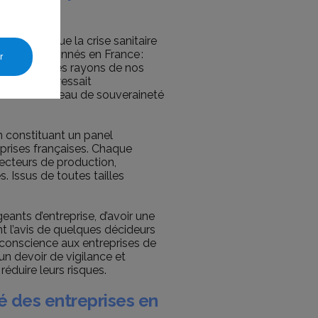
vid, alors que la crise sanitaire
re insoupçonnés en France :
r
arde dans les rayons de nos
qui s’y intéressait
lieux du niveau de souveraineté
n constituant un panel
prises françaises. Chaque
recteurs de production,
. Issus de toutes tailles
ants d’entreprise, d’avoir une
t l’avis de quelques décideurs
 conscience aux entreprises de
un devoir de vigilance et
réduire leurs risques.
 des entreprises en