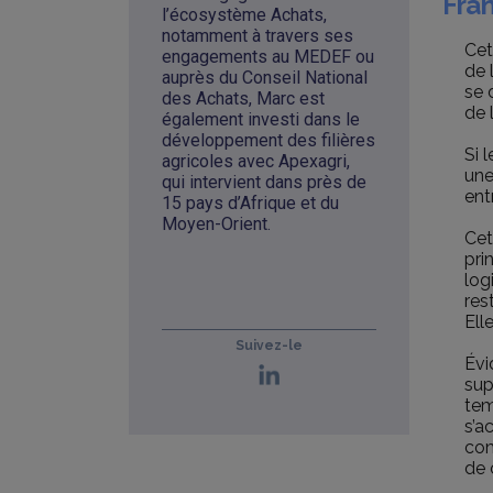
Fran
l’écosystème Achats,
notamment à travers ses
Cet
engagements au MEDEF ou
de 
auprès du Conseil National
se 
des Achats, Marc est
de l
également investi dans le
développement des filières
Si 
agricoles avec Apexagri,
une
qui intervient dans près de
ent
15 pays d’Afrique et du
Moyen-Orient.
Cet
pri
log
res
Ell
Suivez-le
Évi
sup
tem
s’a
com
de 