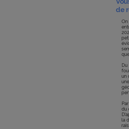
Vou
de r
On 
ent
202
pet
évi
sem
que
Du 
fou
un 
une
géo
per
Par
du 
D’a
la 
rai