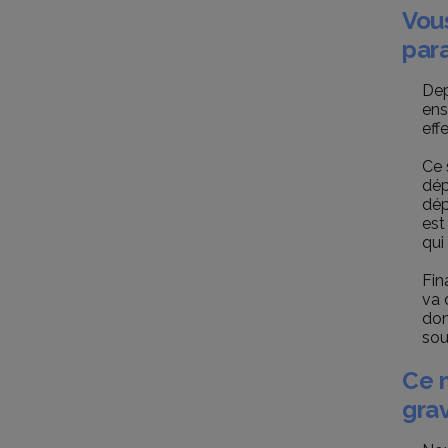
Vous
para
Dep
ens
eff
Ce 
dép
dép
est
qui
Fin
va 
don
sou
Ce 
grav