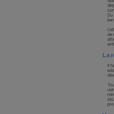
Nou
dir
com
Du 
lie
Cet
de 
att
ent
La r
Il 
ada
dis
Tou
usi
min
str
pro