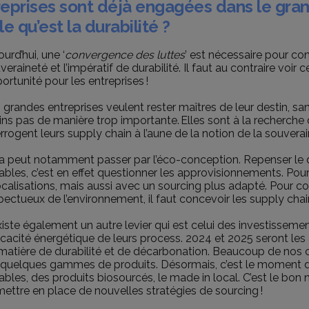
reprises sont déjà engagées dans le gra
le qu’est la durabilité ?
ourd’hui, une ‘
convergence des luttes
’ est nécessaire pour con
veraineté et l’impératif de durabilité. Il faut au contraire vo
ortunité pour les entreprises !
 grandes entreprises veulent rester maîtres de leur destin, sa
ns pas de manière trop importante. Elles sont à la recherche d
errogent leurs supply chain à l’aune de la notion de la souverain
a peut notamment passer par l’éco-conception. Repenser le d
ables, c’est en effet questionner les approvisionnements. Po
ocalisations, mais aussi avec un sourcing plus adapté. Pour c
pectueux de l’environnement, il faut concevoir les supply cha
existe également un autre levier qui est celui des investissemen
fficacité énergétique de leurs process. 2024 et 2025 seront le
matière de durabilité et de décarbonation. Beaucoup de nos cli
 quelques gammes de produits. Désormais, c’est le moment de
ables, des produits biosourcés, le made in local. C’est le bon
mettre en place de nouvelles stratégies de sourcing !