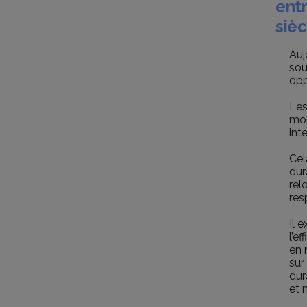
ent
sièc
Auj
sou
opp
Les
moi
int
Cel
dur
rel
res
Il 
l’e
en 
sur
dur
et 