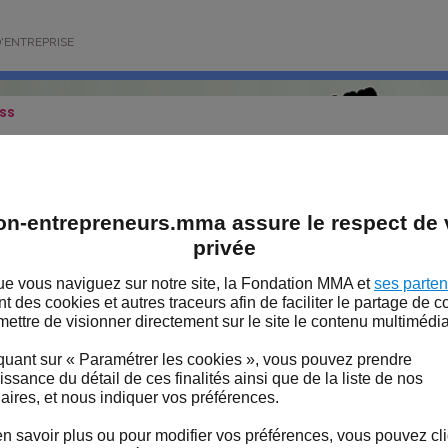
'ENTREPRISE
ess
rc Debets "La souverain
on-entrepreneurs.mma assure le respect de v
lusion"
privée
ondateur de By.o group analyse les princ
e vous naviguez sur notre site, la Fondation MMA et
ses parten
 LA FONDATION MMA
Baromètre de la Souveraineté, dont l'édit
ent des cookies et autres traceurs afin de faciliter le partage de 
mettre de visionner directement sur le site le contenu multimédia
quelques mois.
S DE LA FONDATION MMA
quant sur « Paramétrer les cookies », vous pouvez prendre
ssance du détail de ces finalités ainsi que de la liste de nos
aires, et nous indiquer vos préférences.
quoi vous intéresser à la notion de souve
omètre créé avec OpinionWay, dont By.O 
n savoir plus ou pour modifier vos préférences, vous pouvez cl