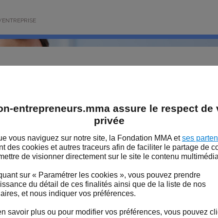
'ENTREPRISE
s entrepreneurs sont con
on-entrepreneurs.mma assure le respect de v
avenir
privée
 entrepreneurs sont optimistes pour le 
e vous naviguez sur notre site, la Fondation MMA et
ses parten
 LA FONDATION MMA
e à la hausse du nombre de clients et du 
ent des cookies et autres traceurs afin de faciliter le partage de 
mettre de visionner directement sur le site le contenu multimédia
 la majorité d’entre eux.
S DE LA FONDATION MMA
quant sur « Paramétrer les cookies », vous pouvez prendre
ssance du détail de ces finalités ainsi que de la liste de nos
 petites entreprises françaises profitent du rebond de la croi
aires, et nous indiquer vos préférences.
 étude réalisée par Hiscox, 62 % des entreprises françaises 
r chiffre d’affaires en 2017 et 69 % ont vu leur nombre de cl
n savoir plus ou pour modifier vos préférences, vous pouvez cl
nombre de carnets de commandes qui est passé de 58 à 63 %