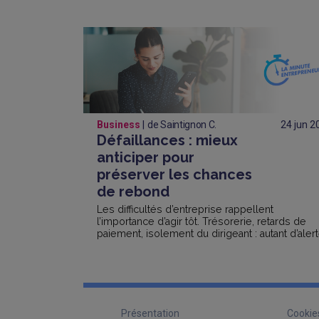
Business
de Saintignon C.
24 jun
2
Défaillances : mieux
anticiper pour
préserver les chances
de rebond
Les difficultés d’entreprise rappellent
l’importance d’agir tôt. Trésorerie, retards de
paiement, isolement du dirigeant : autant d’aler
à prendre en compte avant que la situation ne 
dégrade.
Présentation
Cookie