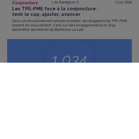
Conjoncture
de Saintignon C.
13 jul
2026
Les TPE-PME face à la conjoncture :
tenir le cap, ajuster, avancer
Dans un environnement encore incertain, les dirigeants de TPE-PME
restent en mouvement. C’est l’un des enseignements du 83e
baromètre semestriel de Bpifrance Le Lab*.
Conjoncture
Letowski A.
28 avr
2026
En 2025, 1034 dossiers ont été éligibles
à la médiation du crédit
La médiation du crédit publie son bilan annuel. Après un pic historique
en 2020, les saisines se stabilisent, portées à 83 % par des TPE.