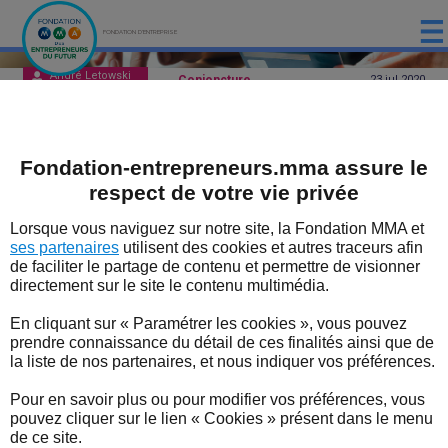
FONDATION D'ENTREPRISE
André Letowski
Conjoncture
23 jul
2020
ACCUEIL
PRÉSENTATION
L’e-commerce a connu une
Fondation-entrepreneurs.mma assure le
LES ÉTUDES DE LA FONDATION MMA
faible progression au cours du
respect de votre vie privée
1er trimestre
LES ÉVÈNEMENTS DE LA FONDATION MMA
Lorsque vous naviguez sur notre site, la Fondation MMA et
ses partenaires
utilisent des cookies et autres traceurs afin
On s'attendait à une forte hausse de l’e-
LES EXPERTS
de faciliter le partage de contenu et permettre de visionner
commerce avec le covid ; c’est le cas pour
directement sur le site le contenu multimédia.
les enseignes traditionnelles, mais pas
LES DISPOSITIFS SOUTENUS PAR LA FONDATION
En cliquant sur « Paramétrer les cookies », vous pouvez
pour certains secteurs très utilisateurs de
LES BONNES NOUVELLES DU TERRITOIRE
prendre connaissance du détail de ces finalités ainsi que de
l’e-commerce.
la liste de nos partenaires, et nous indiquer vos préférences.
L'ENTREPRENEUR EN FORME
En janvier et février 2020, le e-commerce
Pour en savoir plus ou pour modifier vos préférences, vous
(produits et services)
s’est développé sur une
pouvez cliquer sur le lien « Cookies » présent dans le menu
L'ACTUALITÉ
tendance de +8 %
par rapport aux mêmes mois
de ce site.