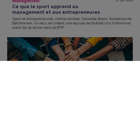
Management
21 jul
2026
Ce que le sport apprend au
management et aux entrepreneures
Sport et entrepreneuriat, même combat. Gabriella Brami, fondatrice de
BatiWomen, l'a vécu en créant une équipe de football 100 % féminine
avant de se lancer dans le BTP.
Management
05 mai
2026
Les Sociétés Commerciales de l'ESS : un
statut pour entreprendre autrement
Et si performance économique et utilité sociale n'étaient pas
incompatibles ? Les SCESS, Sociétés Commerciales de l'économie
sociale et solidaire, permettent d’associer les 2.