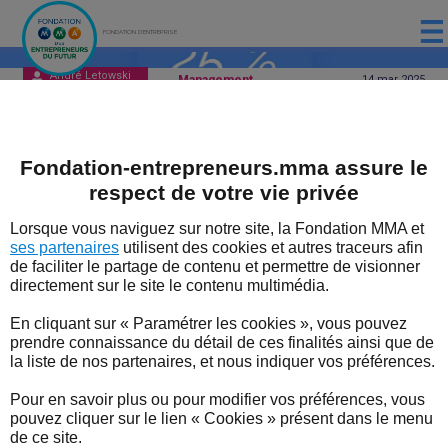
FONDATION D'ENTREPRISE
André Letowski
Management
14 mar
2025
ACCUEIL
PRÉSENTATION
La part des femmes parmi les
Fondation-entrepreneurs.mma assure le
LES ÉTUDES DE LA FONDATION MMA
dirigeants d’entreprises
respect de votre vie privée
françaises atteint 25 % en
LES ÉVÈNEMENTS DE LA FONDATION MMA
Lorsque vous naviguez sur notre site, la Fondation MMA et
2023
ses partenaires
utilisent des cookies et autres traceurs afin
LES EXPERTS
de faciliter le partage de contenu et permettre de visionner
directement sur le site le contenu multimédia.
Les femmes géreraient différemment des
LES DISPOSITIFS SOUTENUS PAR LA FONDATION
hommes leur entreprise ?
En cliquant sur « Paramétrer les cookies », vous pouvez
LES BONNES NOUVELLES DU TERRITOIRE
prendre connaissance du détail de ces finalités ainsi que de
la liste de nos partenaires, et nous indiquer vos préférences.
⇒ L’importance des femmes chefs
L'ENTREPRENEUR EN FORME
d’entreprise diffère selon la taille des
Pour en savoir plus ou pour modifier vos préférences, vous
pouvez cliquer sur le lien « Cookies » présent dans le menu
entreprises.
L'ACTUALITÉ
de ce site.