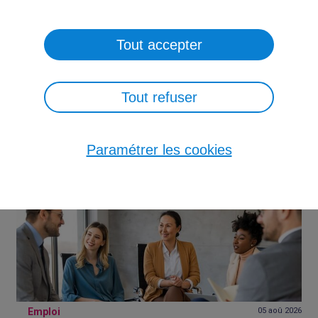
NEWSLETTER
Tout accepter
PRESSE
CONTACT
Tout refuser
Veille
06 aoû
2026
ETIncelles lance un nouvel appel à
candidatures
Paramétrer les cookies
La Direction générale des Entreprises (DGE) ouvre les candidatures
pour la 7ᵉ promotion du programme ETIncelles, jusqu'au 9 octobre
2026.
Emploi
05 aoû
2026