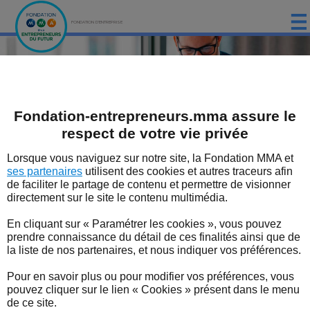
FONDATION D'ENTREPRISE
ACCUEIL
PRÉSENTATION
Que dévoile notre dernier baromètre
sur la santé du dirigeant ?
Fondation-entrepreneurs.mma assure le
LES ÉTUDES DE LA FONDATION MMA
respect de votre vie privée
LES ÉVÈNEMENTS DE LA FONDATION MMA
Lorsque vous naviguez sur notre site, la Fondation MMA et
La Fondation d’entreprise MMA des Entrepreneurs du Futur
accompagne les dynamiques entrepreneuriales engagées et responsables
ses partenaires
utilisent des cookies et autres traceurs afin
dans les territoires.
LES EXPERTS
de faciliter le partage de contenu et permettre de visionner
directement sur le site le contenu multimédia.
LES DISPOSITIFS SOUTENUS PAR LA FONDATION
En cliquant sur « Paramétrer les cookies », vous pouvez
LES BONNES NOUVELLES DU TERRITOIRE
prendre connaissance du détail de ces finalités ainsi que de
la liste de nos partenaires, et nous indiquer vos préférences.
L'ENTREPRENEUR EN FORME
Nos missions
Nos études
Nos
Pour en savoir plus ou pour modifier vos préférences, vous
évènements
pouvez cliquer sur le lien « Cookies » présent dans le menu
L'ACTUALITÉ
de ce site.
L'actualité