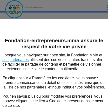
FONDATION D'ENTREPRISE
ACCUEIL
Fondation MMA des Entrepreneurs du futur
Les dispositifs soutenus par la Fondation
La présentation
PRÉSENTATION
Fondation-entrepreneurs.mma assure le
LES ÉTUDES DE LA FONDATION MMA
Le Challenge National du
respect de votre vie privée
LES ÉVÈNEMENTS DE LA FONDATION MMA
Commerce et des Services
Lorsque vous naviguez sur notre site, la Fondation MMA et
ses partenaires
utilisent des cookies et autres traceurs afin
Le Challenge National du Commerce et des Services
LES EXPERTS
de faciliter le partage de contenu et permettre de visionner
2020 récompense le top national des commerçants
directement sur le site le contenu multimédia.
les plus talentueux avec le « Mercure d’Or » ainsi que
LES DISPOSITIFS SOUTENUS PAR LA FONDATION
les associations de commerçants les plus
En cliquant sur « Paramétrer les cookies », vous pouvez
dynamiques innovantes de France avec le «
LES BONNES NOUVELLES DU TERRITOIRE
prendre connaissance du détail de ces finalités ainsi que de
Panonceau d’Or ». Il est organisé par CCI France et le
la liste de nos partenaires, et nous indiquer vos préférences.
réseau des Chambres de commerce et d’industrie en
L'ENTREPRENEUR EN FORME
partenariat avec la Fondation d’entreprise MMA des
Pour en savoir plus ou pour modifier vos préférences, vous
entrepreneurs du futur.
pouvez cliquer sur le lien « Cookies » présent dans le menu
L'ACTUALITÉ
de ce site.