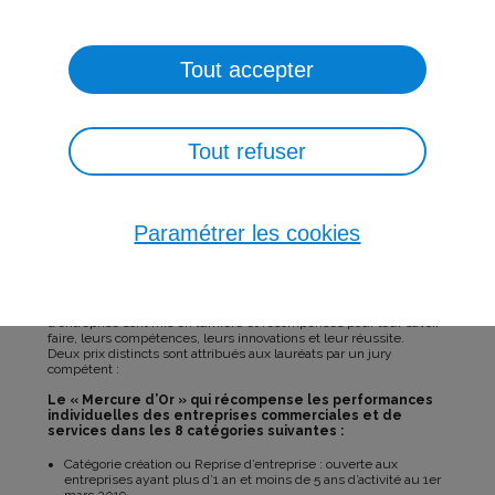
NEWSLETTER
Tout accepter
PRESSE
CONTACT
Tout refuser
Paramétrer les cookies
Organisé chaque année depuis 1974, ce Challenge permet aux
entreprises participantes de bénéficier de retombées en matière
de communication et de valoriser leur société. Les chefs
d’entreprise sont mis en lumière et récompensés pour leur savoir-
faire, leurs compétences, leurs innovations et leur réussite.
Deux prix distincts sont attribués aux lauréats par un jury
compétent :
Le « Mercure d’Or » qui récompense les performances
individuelles des entreprises commerciales et de
services dans les 8 catégories suivantes :
Catégorie création ou Reprise d’entreprise : ouverte aux
entreprises ayant plus d’1 an et moins de 5 ans d’activité au 1er
mars 2019